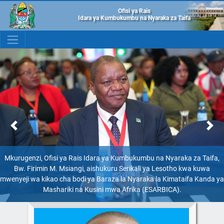
Ofisi ya Rais
Idara ya Kumbukumbu na Nyaraka za Taifa
Previous
Next
Mkurugenzi, Ofisi ya Rais Idara ya Kumbukumbu na Nyaraka za Taifa,
Mkurugenzi, Ofisi ya Rais, Idara ya Kumbukumbu na Nyaraka za Taifa,
Bw. Firimin M. Msiangi, aishukuru Serikali ya Lesotho kwa kuwa
Bw. Firimin M. Msiangi (wa sita kutoka kulia), akiwa katika picha ya
mwenyeji wa kikao cha bodi ya Baraza la Nyaraka la Kimataifa Kanda ya
pamoja na Wajumbe wa Bodi ya ESARBICA, ambao ni Wakurugenzi wa
Mashariki na Kusini mwa Afrika (ESARBICA).
Taasisi za Nyaraka za Nchi wanachama.