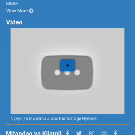
MMM
View More
Video
Nyayo za Mwalimu Julius Kambarage Nyerere
Mitandao ya Kijamii