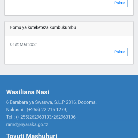
Pakua
Fomu ya kuteketeza kumbukumbu
01st Mar 2021
Pakua
Wasiliana Nasi
6 Barabara ya Swaswa, S.L.P 2316, Dodoma.
Nukushi : (+255) 22 215 1279,
Tel : (+255)262963133/262963136
ramd@nyaraka.go.tz
Tovuti Mashuhuri