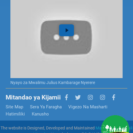
Nyayo za Mwalimu Julius Kambarage Nyerere
Mitandao ya Kijamii
Site Map
Sera Ya Faragha
Vigezo Na Masharti
Hatimiliki
Kanusho
The website is Designed, Developed and Maintained
Mamlaka Ya Serikali