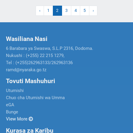
‹
1
2
3
4
5
›
Wasiliana Nasi
6 Barabara ya Swaswa, S.L.P 2316, Dodoma.
Nukushi : (+255) 22 215 1279,
Tel : (+255)262963133/262963136
ramd@nyaraka.go.tz
Tovuti Mashuhuri
Utumishi
Chuo cha Utumishi wa Umma
eGA
Bunge
View More
Kurasa za Karibu