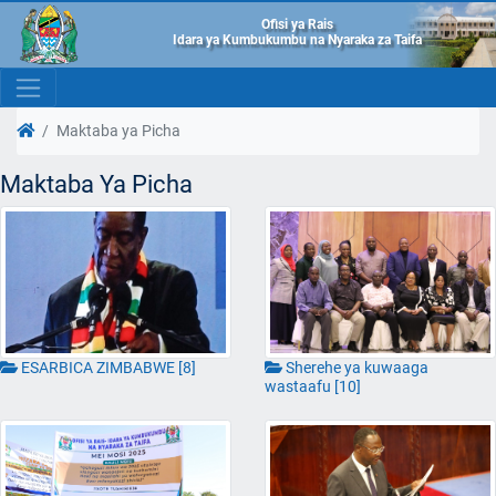
Ofisi ya Rais
Idara ya Kumbukumbu na Nyaraka za Taifa
Maktaba ya Picha
Maktaba Ya Picha
Sherehe ya kuwaaga
ESARBICA ZIMBABWE [8]
wastaafu [10]