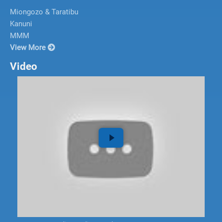
Miongozo & Taratibu
Kanuni
MMM
View More
Video