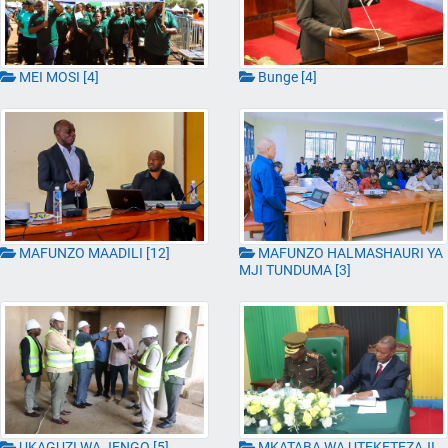
Bunge [4]
MEI MOSI [4]
MAFUNZO MAADILI [12]
MAFUNZO HALMASHAURI YA
MJI TUNDUMA [3]
UKAGUZI WA JENGO [5]
MKATABA WA UTEKETEZAJI