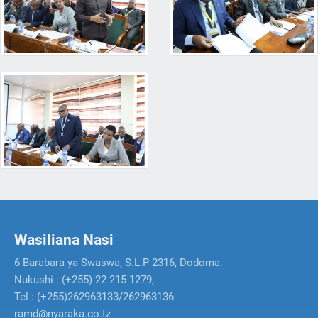
Wasiliana Nasi
6 Barabara ya Swaswa, S.L.P 2316, Dodoma.
Nukushi : (+255) 22 215 1279,
Tel : (+255)262963133/262963136
ramd@nyaraka.go.tz