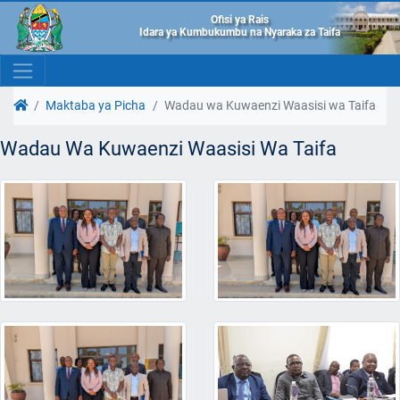
Ofisi ya Rais
Idara ya Kumbukumbu na Nyaraka za Taifa
Maktaba ya Picha
Wadau wa Kuwaenzi Waasisi wa Taifa
Wadau Wa Kuwaenzi Waasisi Wa Taifa