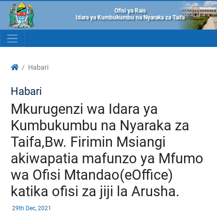
Ofisi ya Rais
Idara ya Kumbukumbu na Nyaraka za Taifa
Habari
Habari
Mkurugenzi wa Idara ya
Kumbukumbu na Nyaraka za
Taifa,Bw. Firimin Msiangi
akiwapatia mafunzo ya Mfumo
wa Ofisi Mtandao(eOffice)
katika ofisi za jiji la Arusha.
29th Dec, 2021