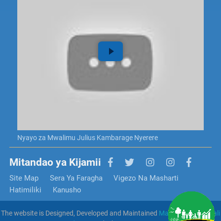
Nyayo za Mwalimu Julius Kambarage Nyerere
Mitandao ya Kijamii
Site Map
Sera Ya Faragha
Vigezo Na Masharti
Hatimiliki
Kanusho
The website is Designed, Developed and Maintained
Mamlaka Ya Serikali