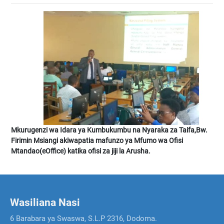
Mkurugenzi wa Idara ya Kumbukumbu na Nyaraka za Taifa,Bw.
Firimin Msiangi akiwapatia mafunzo ya Mfumo wa Ofisi
Mtandao(eOffice) katika ofisi za jiji la Arusha.
Wasiliana Nasi
6 Barabara ya Swaswa, S.L.P 2316, Dodoma.