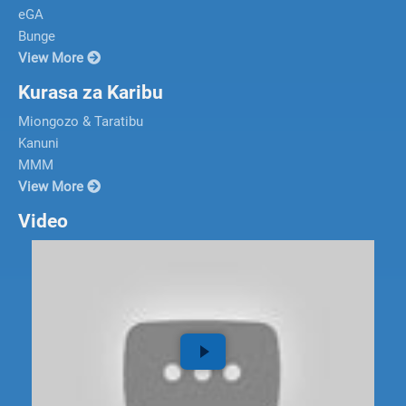
eGA
Bunge
View More
Kurasa za Karibu
Miongozo & Taratibu
Kanuni
MMM
View More
Video