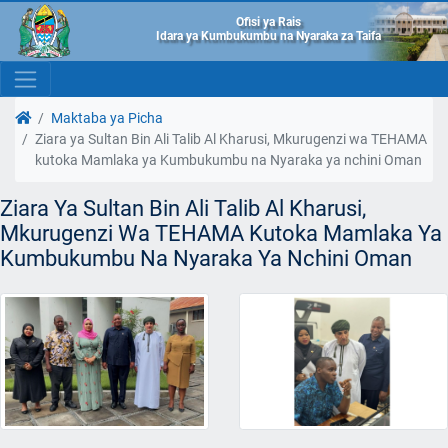
Ofisi ya Rais
Idara ya Kumbukumbu na Nyaraka za Taifa
Maktaba ya Picha
Ziara ya Sultan Bin Ali Talib Al Kharusi, Mkurugenzi wa TEHAMA
kutoka Mamlaka ya Kumbukumbu na Nyaraka ya nchini Oman
Ziara Ya Sultan Bin Ali Talib Al Kharusi,
Mkurugenzi Wa TEHAMA Kutoka Mamlaka Ya
Kumbukumbu Na Nyaraka Ya Nchini Oman