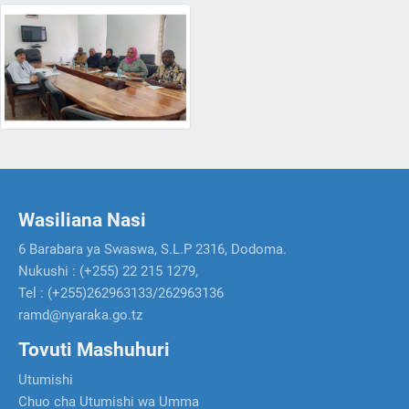
Wasiliana Nasi
6 Barabara ya Swaswa, S.L.P 2316, Dodoma.
Nukushi : (+255) 22 215 1279,
Tel : (+255)262963133/262963136
ramd@nyaraka.go.tz
Tovuti Mashuhuri
Utumishi
Chuo cha Utumishi wa Umma