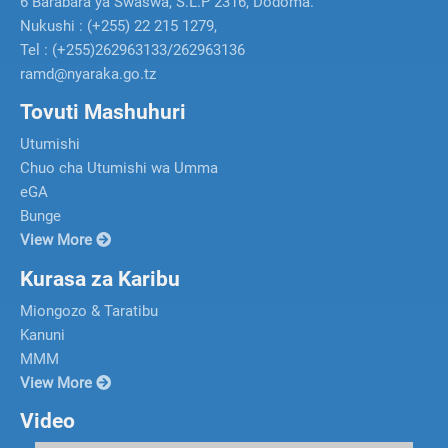
6 Barabara ya Swaswa, S.L.P 2316, Dodoma.
Nukushi : (+255) 22 215 1279,
Tel : (+255)262963133/262963136
ramd@nyaraka.go.tz
Tovuti Mashuhuri
Utumishi
Chuo cha Utumishi wa Umma
eGA
Bunge
View More
Kurasa za Karibu
Miongozo & Taratibu
Kanuni
MMM
View More
Video