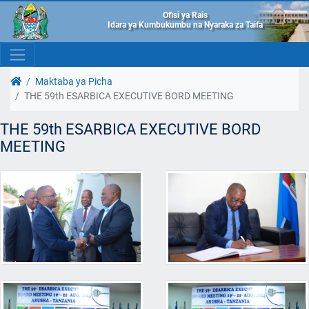
Ofisi ya Rais
Idara ya Kumbukumbu na Nyaraka za Taifa
Maktaba ya Picha
THE 59th ESARBICA EXECUTIVE BORD MEETING
THE 59th ESARBICA EXECUTIVE BORD
MEETING