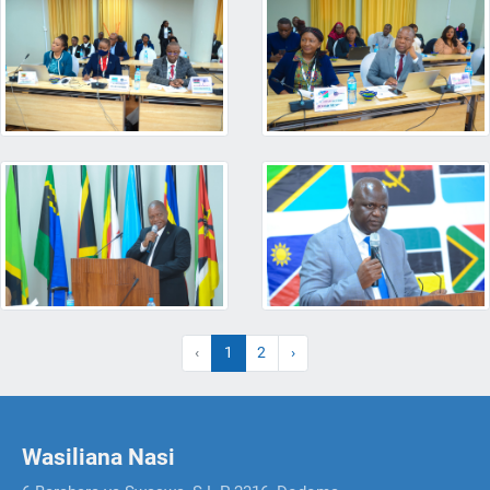
‹
1
2
›
Wasiliana Nasi