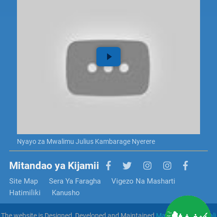
Nyayo za Mwalimu Julius Kambarage Nyerere
Mitandao ya Kijamii
Site Map
Sera Ya Faragha
Vigezo Na Masharti
Hatimiliki
Kanusho
The website is Designed, Developed and Maintained
Mamlaka Ya Serikali