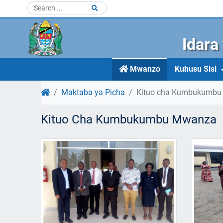
Idara
Mwanzo
Kuhusu Sisi
Maktaba ya Picha
Kituo cha Kumbukumb
Kituo Cha Kumbukumbu Mwanza