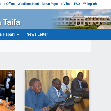
o
e-Office
Wasiliana Nasi
Barua Pepe
e-Vibali
FAQ
English
 Taifa
a Habari
News Letter