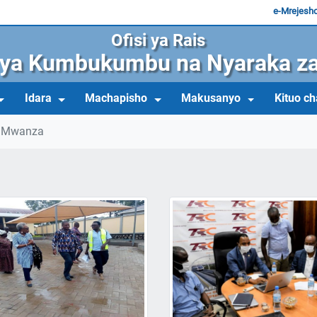
e-Mrejesh
Ofisi ya Rais
 ya Kumbukumbu na Nyaraka za
Idara
Machapisho
Makusanyo
Kituo ch
u Mwanza